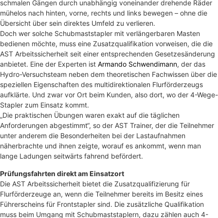
schmalen Gängen durch unabhängig voneinander drehende Räder
mühelos nach hinten, vorne, rechts und links bewegen – ohne die
Übersicht über sein direktes Umfeld zu verlieren.
Doch wer solche Schubmaststapler mit verlängerbaren Masten
bedienen möchte, muss eine Zusatzqualifikation vorweisen, die die
AST Arbeitssicherheit seit einer entsprechenden Gesetzesänderung
anbietet. Eine der Experten ist
Armando Schwendimann
, der das
Hydro-Versuchsteam neben dem theoretischen Fachwissen über die
speziellen Eigenschaften des multidirektionalen Flurförderzeugs
aufklärte. Und zwar vor Ort beim Kunden, also dort, wo der 4-Wege-
Stapler zum Einsatz kommt.
„Die praktischen Übungen waren exakt auf die täglichen
Anforderungen abgestimmt“, so der AST Trainer, der die Teilnehmer
unter anderem die Besonderheiten bei der Lastaufnahmen
näherbrachte und ihnen zeigte, worauf es ankommt, wenn man
lange Ladungen seitwärts fahrend befördert.
Prüfungsfahrten direkt am Einsatzort
Die AST Arbeitssicherheit bietet die Zusatzqualifizierung für
Flurförderzeuge an, wenn die Teilnehmer bereits im Besitz eines
Führerscheins für Frontstapler sind. Die zusätzliche Qualifikation
muss beim Umgang mit Schubmaststaplern, dazu zählen auch 4-