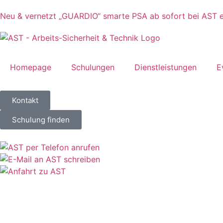
Inhalt
springen
Neu & vernetzt
„GUARDIO“ smarte PSA ab sofort bei AST er
Homepage
Schulungen
Dienstleistungen
E
Kontakt
Schulung finden