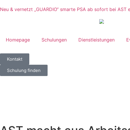
Inhalt
springen
Neu & vernetzt
„GUARDIO“ smarte PSA ab sofort bei AST er
Homepage
Schulungen
Dienstleistungen
E
Kontakt
Schulung finden