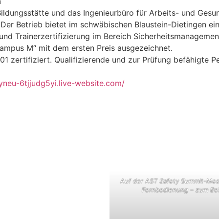
n
Bildungsstätte und das Ingenieurbüro für Arbeits- und Ges
 Der Betrieb bietet im schwäbischen Blaustein-Dietingen e
und Trainerzertifizierung im Bereich Sicherheitsmanageme
„Campus M“ mit dem ersten Preis ausgezeichnet.
zertifiziert. Qualifizierende und zur Prüfung befähigte P
yneu-6tjjudg5yi.live-website.com/
Auf der AST Safety Summit-Mes
Fernbedienung – zum Beis