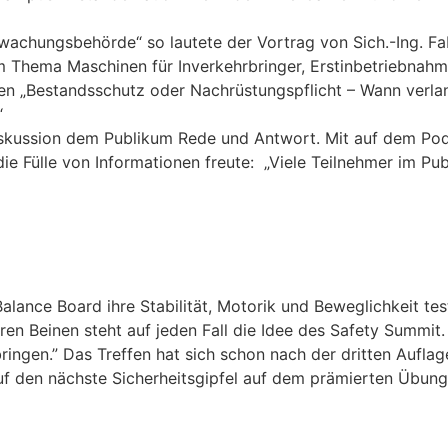
rwachungsbehörde“ so lautete der Vortrag von Sich.-Ing. F
 Thema Maschinen für Inverkehrbringer, Erstinbetriebnah
en „Bestandsschutz oder Nachrüstungspflicht – Wann verla
“
iskussion dem Publikum Rede und Antwort. Mit auf dem Po
r die Fülle von Informationen freute: „Viele Teilnehmer im 
lance Board ihre Stabilität, Motorik und Beweglichkeit tes
en Beinen steht auf jeden Fall die Idee des Safety Summit.
ngen.” Das Treffen hat sich schon nach der dritten Auflag
zt auf den nächste Sicherheitsgipfel auf dem prämierten 