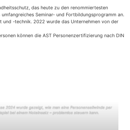
undheitsschutz, das heute zu den renommiertesten
in umfangreiches Seminar- und Fortbildungsprogramm an.
nt und -technik. 2022 wurde das Unternehmen von der
ersonen können die AST Personenzertifizierung nach DIN
se 2024 wurde gezeigt, wie man eine Personenseilwinde per
piel bei einem Noteinsatz – problemlos steuern kann.