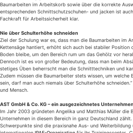
Baumarbeiten im Arbeitskorb sowie über die korrekte Ausw
entsprechenden Schnittschutzschuhen- und jacken ist auch 
Fachkraft für Arbeitssicherheit klar.
Nie über Schulterhöhe schneiden
Ziel der Schulung war es, dass man die Baumarbeiten im A
Kettensäge hantiert, erhöht sich auch bei stabiler Position
Boden bleibe, um den Bereich rum um das Gehölz vor herab
Dennoch ist es von großer Bedeutung, dass man beim Absäge
stetiges Üben beherrscht man die Schnitttechniken und kan
Zudem müssen die Baumarbeiter stets wissen, um welche Bau
sein, darf man auch niemals über Schulterhöhe schneiden.
und Mensch.
AST GmbH & Co. KG – ein ausgezeichnetes Unternehme
Im Jahr 2003 gründeten Angelika und Matthias Müller die 
Unternehmen in diesem Bereich in ganz Deutschland zählt.
Schwerpunkte sind die praxisnahe Aus- und Weiterbildung 
internationalen
IPAF-Organisation
für ihr Trainingscenter 