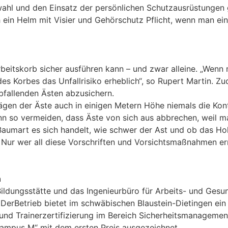
ahl und den Einsatz der persönlichen Schutzausrüstungen 
ein Helm mit Visier und Gehörschutz Pflicht, wenn man eine
rbeitskorb sicher ausführen kann – und zwar alleine. „Wen
 des Korbes das Unfallrisiko erheblich“, so Rupert Martin. Z
fallenden Ästen abzusichern.
n der Äste auch in einigen Metern Höhe niemals die Kontro
n so vermeiden, dass Äste von sich aus abbrechen, weil man
mart es sich handelt, wie schwer der Ast und ob das Holz 
“ Nur wer all diese Vorschriften und Vorsichtsmaßnahmen 
n
Bildungsstätte und das Ingenieurbüro für Arbeits- und Ges
 DerBetrieb bietet im schwäbischen Blaustein-Dietingen e
und Trainerzertifizierung im Bereich Sicherheitsmanageme
„Campus M“ mit dem ersten Preis ausgezeichnet.