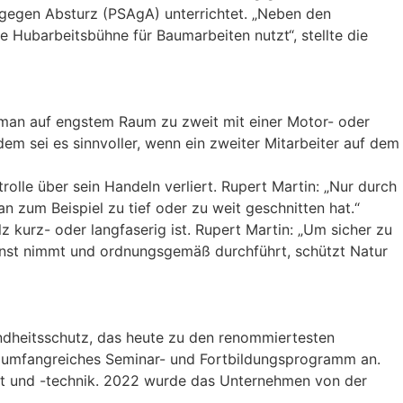
gegen Absturz (PSAgA) unterrichtet. „Neben den
 Hubarbeitsbühne für Baumarbeiten nutzt“, stellte die
n man auf engstem Raum zu zweit mit einer Motor- oder
udem sei es sinnvoller, wenn ein zweiter Mitarbeiter auf dem
lle über sein Handeln verliert. Rupert Martin: „Nur durch
 zum Beispiel zu tief oder zu weit geschnitten hat.“
kurz- oder langfaserig ist. Rupert Martin: „Um sicher zu
ernst nimmt und ordnungsgemäß durchführt, schützt Natur
undheitsschutz, das heute zu den renommiertesten
in umfangreiches Seminar- und Fortbildungsprogramm an.
nt und -technik. 2022 wurde das Unternehmen von der