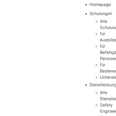
Homepage
Schulungen
Alle
Schulun
für
Ausbild
für
Befähig
Persone
für
Bediene
Unterwe
Dienstleistun
Alle
Dienstle
Safety
Enginee