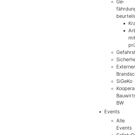
Ge­
fährdun
beurtei
Kr
Arb
mit
pr
Gefahrs
Sicherh
Externe
Brandsc
SiGeKo
Koopera
Bauwirt
BW
Events
Alle
Events
SafetyD