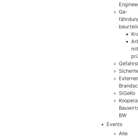
Enginee
Ge­
fährdun
beurtei
Kr
Arb
mit
pr
Gefahrs
Sicherh
Externe
Brandsc
SiGeKo
Koopera
Bauwirt
BW
Events
Alle