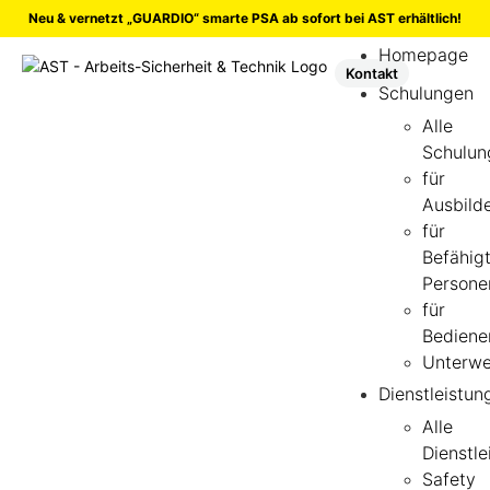
Inhalt
Neu & vernetzt
„GUARDIO“ smarte PSA ab sofort bei AST erhältlich!
springen
Homepage
Kontakt
Schulungen
Alle
Schulun
für
Ausbild
für
Befähig
Persone
für
Bediene
Unterwe
Dienstleistun
Alle
Dienstle
Safety