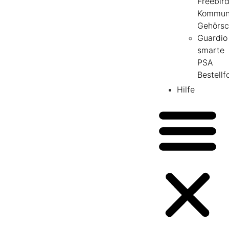
Freebir
Kommuni
Gehörsc
Guardio
smarte
PSA
Bestellf
Hilfe