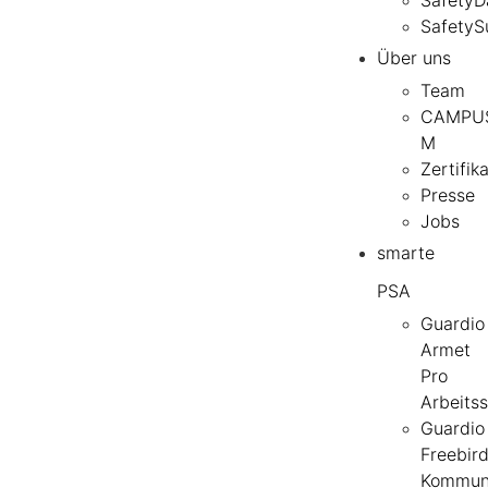
SafetyS
Über uns
Team
CAMPU
M
Zertifik
Presse
Jobs
smarte
PSA
Guardio
Armet
Pro
Arbeits
Guardio
Freebir
Kommuni